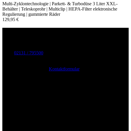
Multi-Zyklontechnologie | Parkett- & Turbodüse 3 Liter XXL-
Behälter | Teleskoprohr | Multiclip | HEPA-Filter elektronische
Regulierung | gummierte Räder
129,95
€
Service-Hotline
Unterstützung und Beratung unter:
02131 / 795500
Montag bis Freitag 9-16 Uhr
oder jederzeit über unser
Kontaktformular
Zahlungsarten