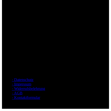
Versandarten
Informationen
· Datenschutz
· Impressum
· Widerrufsbelehrung
· AGB
· Kontaktformular
Copyright GGV Handelsgesellschaft mbH & Co. KG